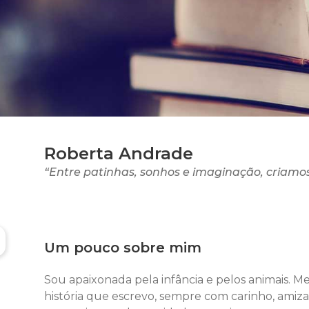
Roberta Andrade
“Entre patinhas, sonhos e imaginação, criamo
Um pouco sobre mim
Sou apaixonada pela infância e pelos animais. M
história que escrevo, sempre com carinho, amiza