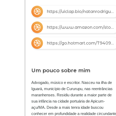
https://uiclap.bio/natanrodrigues
https://www.amazon.com/stores/Natan-Costa-Rodrigues/author/B09MVDJBV1?ref=ap_rdr&isDramIntegrated=true&shoppingPortalEnabled=true
https://go.hotmart.com/T94093573L
Um pouco sobre mim
Advogado, músico e escritor. Nasceu na ilha de
Iguará, município de Cururupu, nas reentrâncias
maranhenses. Residiu durante a maior parte de
sua infância na cidade portuária de Apicum-
açu/MA. Desde a mais tenra idade buscou
conhecer em profundidade a realidade circundante