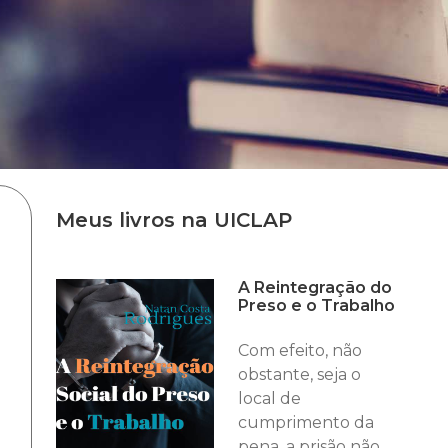
Meus livros na UICLAP
A Reintegração do
Preso e o Trabalho
Com efeito, não
obstante, seja o
local de
cumprimento da
pena, a prisão não