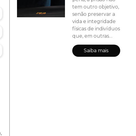
tem outro objetivo,
senão preservar a
vida e integridade
físicas de indivíduos
que, em outras
circunstâncias de
tempo e espaço,
Saiba mais
seriam mortos ou
sofreriam gravames
desproporcionais.
Desse caráter de
preservação da
vida humana, que
radica na
substância mesma
da prisão, deriva a
imposição de
recuperação do
,