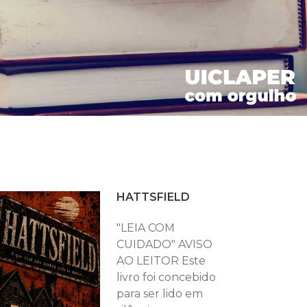
HATTSFIELD
"LEIA COM
CUIDADO" AVISO
AO LEITOR Este
livro foi concebido
para ser lido em