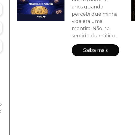
anos quando
percebi que minha
vida era uma
mentira. Não no
sentido dramático
de "fui adotado e
ninguém me
Saiba mais
contou" ou "na
verdade sou bruxo
e vou para
Hogwarts". Era pior.
Era a percepção
lenta, sufocante,
absolutamente
o
aterrorizante de
o
que nada de
interessante jamais
aconteceria