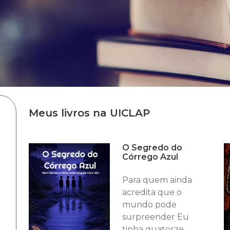
Meus livros na UICLAP
O Segredo do
Córrego Azul
Para quem ainda
acredita que o
mundo pode
surpreender Eu
tinha quatorze