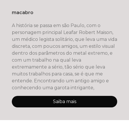
macabro
A história se passa em são Paulo, com o
personagem principal Leafar Robert Maison,
um médico legista solitário, que leva uma vida
discreta, com poucos amigos, um estilo visual
dentro dos parâmetros do metal extremo, e
com um trabalho na qual leva
extremamente a sério, tão sério que leva
muitos trabalhos para casa, se é que me
entende. Encontrando um antigo amigo e
conhecendo uma garota intrigante,
Saiba mais