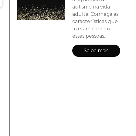
autismo na vida
adulta. Conheça as
características que
fizeram com que
essas pessoas
recebessem o
diagnóstico. Suas
Saiba mais
.
dificuldades na
infância, escola,
com a família, nos
relacionamentos e
também no
trabalho. São
relatos que irão
mudar a sua
concepção sobre o
autismo.