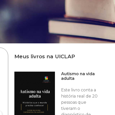
Meus livros na UICLAP
Autismo na vida
adulta
Este livro conta a
história real de 20
pessoas que
tiveram o
diagnóstico de