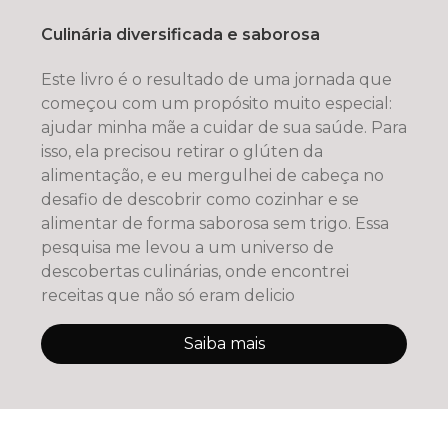
Culinária diversificada e saborosa
Este livro é o resultado de uma jornada que
começou com um propósito muito especial:
ajudar minha mãe a cuidar de sua saúde. Para
isso, ela precisou retirar o glúten da
alimentação, e eu mergulhei de cabeça no
desafio de descobrir como cozinhar e se
alimentar de forma saborosa sem trigo. Essa
pesquisa me levou a um universo de
descobertas culinárias, onde encontrei
receitas que não só eram delicio
Saiba mais