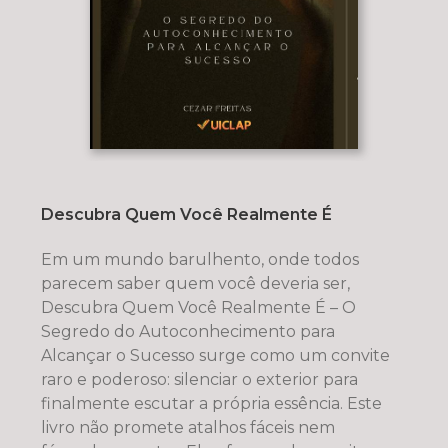
Descubra Quem Você Realmente É
Em um mundo barulhento, onde todos
parecem saber quem você deveria ser,
Descubra Quem Você Realmente É – O
Segredo do Autoconhecimento para
Alcançar o Sucesso surge como um convite
raro e poderoso: silenciar o exterior para
finalmente escutar a própria essência. Este
livro não promete atalhos fáceis nem