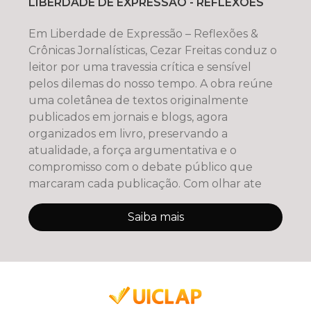
LIBERDADE DE EXPRESSÃO - REFLEXÕES
Em Liberdade de Expressão – Reflexões &
Crônicas Jornalísticas, Cezar Freitas conduz o
leitor por uma travessia crítica e sensível
pelos dilemas do nosso tempo. A obra reúne
uma coletânea de textos originalmente
publicados em jornais e blogs, agora
organizados em livro, preservando a
atualidade, a força argumentativa e o
compromisso com o debate público que
marcaram cada publicação. Com olhar ate
Saiba mais