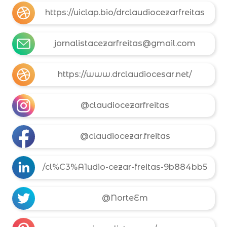
https://uiclap.bio/drclaudiocezarfreitas
jornalistacezarfreitas@gmail.com
https://www.drclaudiocesar.net/
@claudiocezarfreitas
@claudiocezar.freitas
/cl%C3%A1udio-cezar-freitas-9b884bb5
@NorteEm