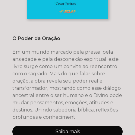
O Poder da Oração
Em um mundo marcado pela pressa, pela
ansiedade e pela desconexão espiritual, este
livro surge como um convite ao reencontro
com o sagrado. Mais do que falar sobre
oração, a obra revela seu poder real e
transformador, mostrando como esse diálogo
ancestral entre o ser humano e o Divino pode
mudar pensamentos, emoções, atitudes e
destinos. Unindo sabedoria bíblica, reflexões
profundas e conheciment
Saiba mais