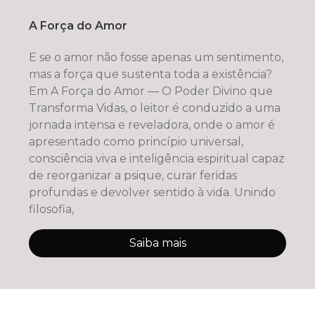
A Força do Amor
E se o amor não fosse apenas um sentimento,
mas a força que sustenta toda a existência?
Em A Força do Amor — O Poder Divino que
Transforma Vidas, o leitor é conduzido a uma
jornada intensa e reveladora, onde o amor é
apresentado como princípio universal,
consciência viva e inteligência espiritual capaz
de reorganizar a psique, curar feridas
profundas e devolver sentido à vida. Unindo
filosofia,
Saiba mais