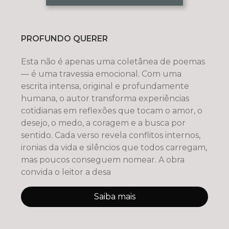
PROFUNDO QUERER
Esta não é apenas uma coletânea de poemas
— é uma travessia emocional. Com uma
escrita intensa, original e profundamente
humana, o autor transforma experiências
cotidianas em reflexões que tocam o amor, o
desejo, o medo, a coragem e a busca por
sentido. Cada verso revela conflitos internos,
ironias da vida e silêncios que todos carregam,
mas poucos conseguem nomear. A obra
convida o leitor a desa
Saiba mais