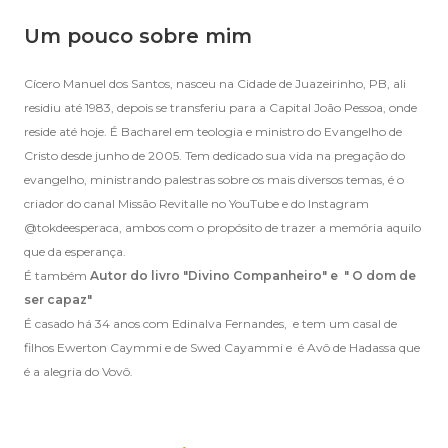
Um pouco sobre mim
Cícero Manuel dos Santos, nasceu na Cidade de Juazeirinho, PB, ali
residiu até 1983, depois se transferiu para a Capital João Pessoa, onde
reside até hoje. É Bacharel em teologia e ministro do Evangelho de
Cristo desde junho de 2005. Tem dedicado sua vida na pregação do
evangelho, ministrando palestras sobre os mais diversos temas, é o
criador do canal Missão Revitalle no YouTube e do Instagram
@tokdeesperaca, ambos com o propósito de trazer a memória aquilo
que da esperança.
É também
Autor do livro "Divino Companheiro" e " O dom de
ser capaz"
É casado há 34 anos com Edinalva Fernandes, e tem um casal de
filhos Ewerton Caymmi e de Swed Cayammi e é Avô de Hadassa que
é a alegria do Vovô.