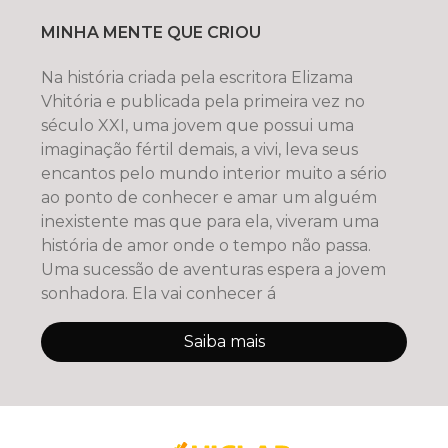
MINHA MENTE QUE CRIOU
Na história criada pela escritora Elizama
Vhitória e publicada pela primeira vez no
século XXI, uma jovem que possui uma
imaginação fértil demais, a vivi, leva seus
encantos pelo mundo interior muito a sério
ao ponto de conhecer e amar um alguém
inexistente mas que para ela, viveram uma
história de amor onde o tempo não passa.
Uma sucessão de aventuras espera a jovem
sonhadora. Ela vai conhecer á
Saiba mais