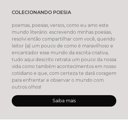
COLECIONANDO POESIA
poemas, poesias, versos, como eu amo este
mundo literário. escrevendo minhas poesias,
resolvi então compartilhar com você, querido
leitor {a} um pouco de como é maravilhoso e
encantador esse mundo da escrita criativa,
tudo aqui descrito retrata um pouco da nossa
vida como também acontecimentos em nosso
cotidiano e que, com certeza te dará coragem
para enfrentar e observar o mundo com
outros olhos!
Saiba mais