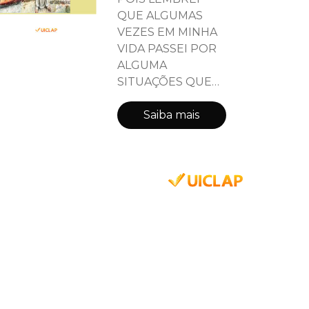
QUE ALGUMAS
VEZES EM MINHA
VIDA PASSEI POR
ALGUMA
SITUAÇÕES QUE
ME FIZERAM
LEMBRAR DA
Saiba mais
MESMA COISA QUE
PASSARAM ESTA
FAMÍLIA ESTE
FATO E UMA
RESUMO E AO
MESMO TEMPO
QUE DEUS ESTA
NO CONTROLE DE
TUDO EU
RECOMENDO NÃO
PORQUE EU