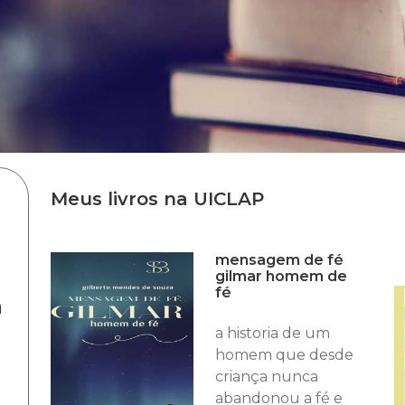
Meus livros na UICLAP
mensagem de fé
gilmar homem de
fé
a
a historia de um
homem que desde
criança nunca
abandonou a fé e