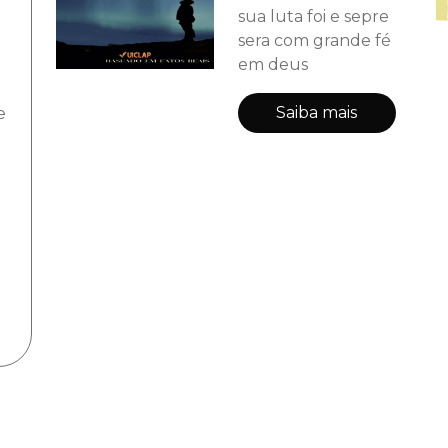
sua luta foi e sepre
sera com grande fé
em deus
Saiba mais
e
e