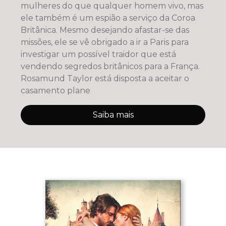
mulheres do que qualquer homem vivo, mas
ele também é um espião a serviço da Coroa
Britânica. Mesmo desejando afastar-se das
missões, ele se vê obrigado a ir a Paris para
investigar um possível traidor que está
vendendo segredos britânicos para a França.
Rosamund Taylor está disposta a aceitar o
casamento plane
Saiba mais