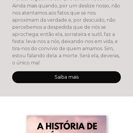
Ainda mais quando, por um deslize nosso, não
nos atentamos aos fatos que se nos
aproximam da verdade e, por descuido, não
percebemos a despedida que de nós se
aprochega; então ela, sorrateira e sutil, faz a
festa: leva-nos a nós, deixando-nos em vida, e
tira-nos do convívio de quem amamos. Sim,
estou falando dela: a morte. Será ela, deveras,
o único mal
Saiba mais