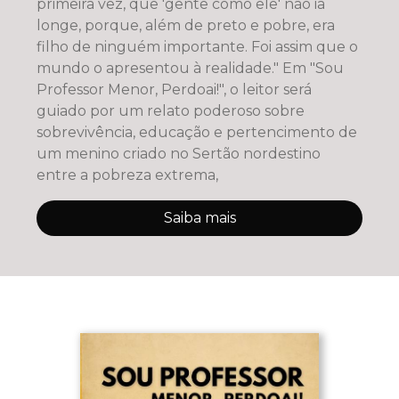
primeira vez, que 'gente como ele' não ia
longe, porque, além de preto e pobre, era
filho de ninguém importante. Foi assim que o
mundo o apresentou à realidade." Em "Sou
Professor Menor, Perdoai!", o leitor será
guiado por um relato poderoso sobre
sobrevivência, educação e pertencimento de
um menino criado no Sertão nordestino
entre a pobreza extrema,
Saiba mais