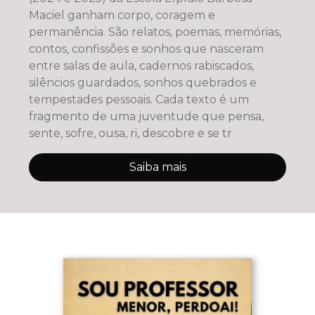
Maciel ganham corpo, coragem e
permanência. São relatos, poemas, memórias,
contos, confissões e sonhos que nasceram
entre salas de aula, cadernos rabiscados,
silêncios guardados, sonhos quebrados e
tempestades pessoais. Cada texto é um
fragmento de uma juventude que pensa,
sente, sofre, ousa, ri, descobre e se tr
Saiba mais