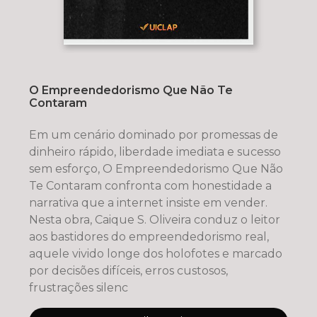
O Empreendedorismo Que Não Te
Contaram
Em um cenário dominado por promessas de
dinheiro rápido, liberdade imediata e sucesso
sem esforço, O Empreendedorismo Que Não
Te Contaram confronta com honestidade a
narrativa que a internet insiste em vender.
Nesta obra, Caique S. Oliveira conduz o leitor
aos bastidores do empreendedorismo real,
aquele vivido longe dos holofotes e marcado
por decisões difíceis, erros custosos,
frustrações silenc