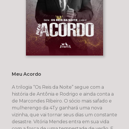
Meu Acordo
A trilogia “Os Reis da Noite” segue com a
história de Antônia e Rodrigo e ainda conta a
de Marcondes Ribeiro. O sócio mais safado e
mulherengo da 4Ty ganhará uma nova
vizinha, que vai tornar seus dias um constante
desastre. Vitória Mendes entra em sua vida
com a força de uma tempestade de verão. E