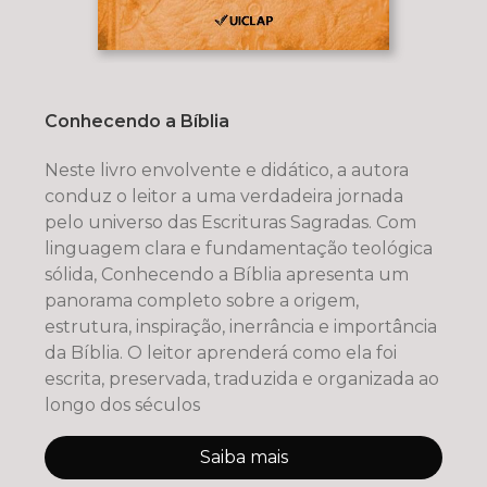
Conhecendo a Bíblia
Neste livro envolvente e didático, a autora
conduz o leitor a uma verdadeira jornada
pelo universo das Escrituras Sagradas. Com
linguagem clara e fundamentação teológica
sólida, Conhecendo a Bíblia apresenta um
panorama completo sobre a origem,
estrutura, inspiração, inerrância e importância
da Bíblia. O leitor aprenderá como ela foi
escrita, preservada, traduzida e organizada ao
longo dos séculos
Saiba mais