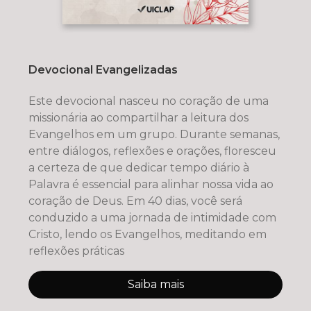
Devocional Evangelizadas
Este devocional nasceu no coração de uma
missionária ao compartilhar a leitura dos
Evangelhos em um grupo. Durante semanas,
entre diálogos, reflexões e orações, floresceu
a certeza de que dedicar tempo diário à
Palavra é essencial para alinhar nossa vida ao
coração de Deus. Em 40 dias, você será
conduzido a uma jornada de intimidade com
Cristo, lendo os Evangelhos, meditando em
reflexões práticas
Saiba mais