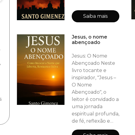
Saiba mais
Jesus, o nome
abençoado
,
Jesus: O Nome
,
Abençoado Neste
livro tocante e
inspirador, "Jesus –
O Nome
Abençoado", o
s
leitor é convidado a
uma jornada
espiritual profunda,
de fé, reflexão e
transformação.