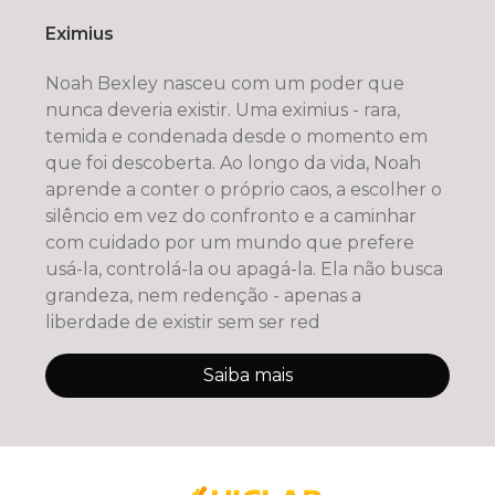
Eximius
Noah Bexley nasceu com um poder que
nunca deveria existir. Uma eximius - rara,
temida e condenada desde o momento em
que foi descoberta. Ao longo da vida, Noah
aprende a conter o próprio caos, a escolher o
silêncio em vez do confronto e a caminhar
com cuidado por um mundo que prefere
usá-la, controlá-la ou apagá-la. Ela não busca
grandeza, nem redenção - apenas a
liberdade de existir sem ser red
Saiba mais