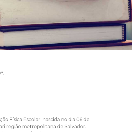
”.
 Física Escolar, nascida no dia 06 de
i região metropolitana de Salvador.