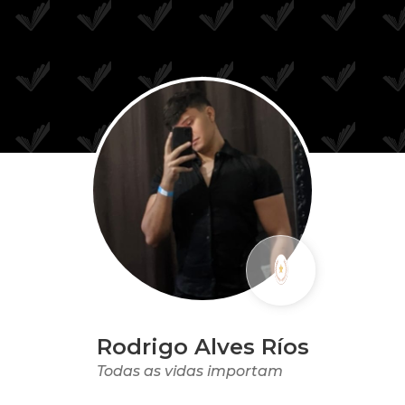
Rodrigo Alves Ríos
Todas as vidas importam