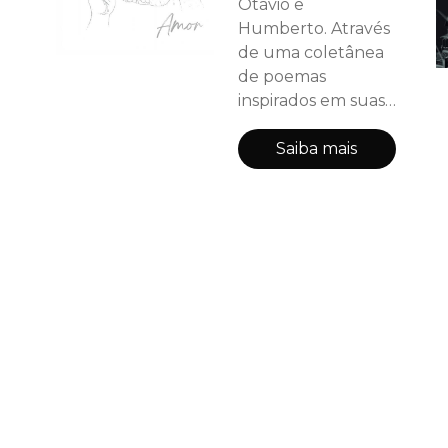
Otávio e
Humberto. Através
de uma coletânea
de poemas
inspirados em suas
experiências de
vida e amizades
Saiba mais
profundas, os
autores oferecem
uma visão sensível
de como os
encontros moldam
e enriquecem
nossas vidas.
Baseado em suas
conversas e
reflexões, este livro
convida o leitor a
sentir e perceber o