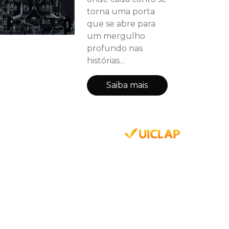
torna uma porta
que se abre para
um mergulho
profundo nas
histórias
assombradas
daquele casarão
Saiba mais
amaldiçoado. Com
enredos
intrigantes,
marcados pela
complexidade e
pela capacidade de
provocar um
desconforto
inquietante, o livro
entrega uma ótima
experiência aos