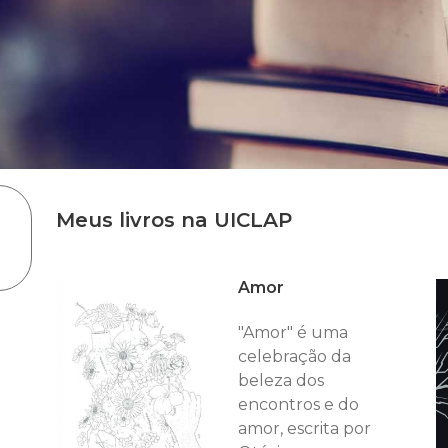
Meus livros na UICLAP
Amor
"Amor" é uma
celebração da
beleza dos
encontros e do
amor, escrita por