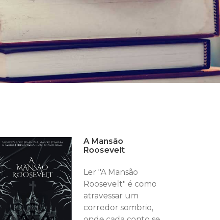
A Mansão
Roosevelt
Ler "A Mansão
Roosevelt" é como
atravessar um
corredor sombrio,
onde cada conto se