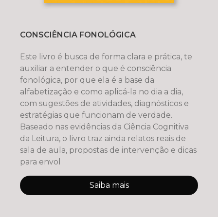
CONSCIÊNCIA FONOLÓGICA
Este livro é busca de forma clara e prática, te
auxiliar a entender o que é consciência
fonológica, por que ela é a base da
alfabetização e como aplicá-la no dia a dia,
com sugestões de atividades, diagnósticos e
estratégias que funcionam de verdade.
Baseado nas evidências da Ciência Cognitiva
da Leitura, o livro traz ainda relatos reais de
sala de aula, propostas de intervenção e dicas
para envol
Saiba mais