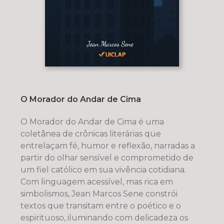
O Morador do Andar de Cima
O Morador do Andar de Cima é uma
coletânea de crônicas literárias que
entrelaçam fé, humor e reflexão, narradas a
partir do olhar sensível e comprometido de
um fiel católico em sua vivência cotidiana.
Com linguagem acessível, mas rica em
simbolismos, Jean Marcos Sene constrói
textos que transitam entre o poético e o
espirituoso, iluminando com delicadeza os