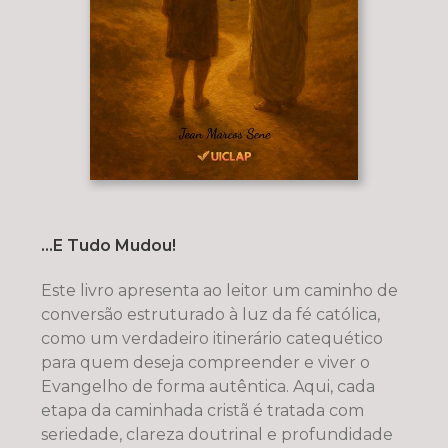
...E Tudo Mudou!
Este livro apresenta ao leitor um caminho de
conversão estruturado à luz da fé católica,
como um verdadeiro itinerário catequético
para quem deseja compreender e viver o
Evangelho de forma autêntica. Aqui, cada
etapa da caminhada cristã é tratada com
seriedade, clareza doutrinal e profundidade