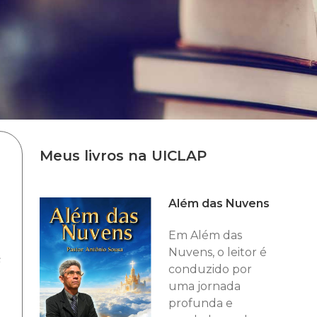
Meus livros na UICLAP
Além das Nuvens
Em Além das
Nuvens, o leitor é
s
conduzido por
uma jornada
profunda e