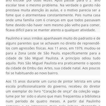
ano escolar por duas vezes. Após passar para o 2° ano
escolar teve o mesmo problema. Na verdade o garoto não
prestava muita atenção às aulas, e o motivo parecia ser a
fome que o atormentava constantemente. Pois numa casa
onde uma família com 6 crianças em que todos passavam
fome devido não haver nem mesmo pão velho para comer,
ficava difícil para se manter atento a qualquer atividade.
Paulinho e seus irmãos apanhavam muito do padrasto e de
alguns parentes que se achavam no direito de repreendê-
los com agressões físicas. Aos 11 anos, em 1979, mudou-se
para a Zona Leste de São Paulo, especificamente para a
cidade de São Miguel Paulista. A princípio odiou tudo
aquilo. Pois São Miguel Paulista era praticamente o oposto
da cidade de Embu das Artes, sua cidade natal. Aos poucos
foi se habituando ao novo bairro.
Aos 15 anos durante um curso de pintor letrista em uma
escola profissionalizante do governo, recebeu do diretor
um exemplar do livro "Coração de onça" da coleção vaga-
lume por ter sido o aluno que mais freqüentou a biblioteca
num período de quatro meses. A partir daí Paulinho