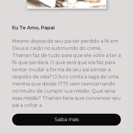
Eu Te Amo, Papai
Mesmo depois de seu pai ter perdido a fé em
Deus e caído no submundo do crime,
Thainan faz de tudo para que ele volte a ter a
fé que perdera. O que será que ela faz para
tentar mudar a forma de seu pai pensar a
respeito da vida? O livro conta a saga de uma
menina que desde 1775 vem reencarnando
no intuito de cumprir sua missão. Qual seria
essa missão? Thainan teria que convencer seu
pai a voltar a
Saiba mais