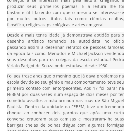
começou a se interessar mais pela leitura, chegando a
produzir seus primeiros poemas. E a leitura lhe foi
bastante útil fazendo com que o mesmo se interessasse
por muitos outros títulos tais como: ciências ocultas,
filosófica, religiosas, psicológicas e artes em geral.
Desde a mais tenra idade já demonstrava aptidão para o
desenho artístico tornando se autodidata no ofício
passando assim a desenhar retratos de pessoas famosas
da época tais como: Menudos e Michael Jackson vendendo
seus desenhos para os colegas da escola estadual Pedro
Viriato Parigot de Souza onde estudava desde 1980.
Foi aos treze anos que o menino que já dava problemas na
escola devido ao seu gênio e mau comportamento, teve seu
primeiro contato com entorpecentes. Aos 17 foi parar na
FEBEM por duas vezes num espaço de dois meses por ter
cometido assaltos a mão armada nas ruas de São Miguel
Paulista. Dentro da unidade da FEBEM, teve um tremendo
choque ao conhecer dois garotos que após uma curta
conversa ergueram suas camisas e mostraram-lhe suas
barrigas cheias de bolhas d’água com algumas formigas