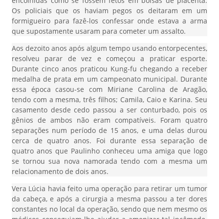
encolhidas como se fossem fetos em bolsas de placenta.
Os policiais que os haviam pegos os deitaram em um
formigueiro para fazê-los confessar onde estava a arma
que supostamente usaram para cometer um assalto.
Aos dezoito anos após algum tempo usando entorpecentes,
resolveu parar de vez e começou a praticar esporte.
Durante cinco anos praticou Kung-fu chegando a receber
medalha de prata em um campeonato municipal. Durante
essa época casou-se com Miriane Carolina de Aragão,
tendo com a mesma, três filhos; Camila, Caio e Karina. Seu
casamento desde cedo passou a ser conturbado, pois os
gênios de ambos não eram compatíveis. Foram quatro
separações num período de 15 anos, e uma delas durou
cerca de quatro anos. Foi durante essa separação de
quatro anos que Paulinho conheceu uma amiga que logo
se tornou sua nova namorada tendo com a mesma um
relacionamento de dois anos.
Vera Lúcia havia feito uma operação para retirar um tumor
da cabeça, e após a cirurgia a mesma passou a ter dores
constantes no local da operação, sendo que nem mesmo os