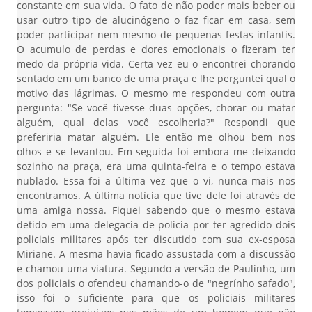
constante em sua vida. O fato de não poder mais beber ou
usar outro tipo de alucinógeno o faz ficar em casa, sem
poder participar nem mesmo de pequenas festas infantis.
O acumulo de perdas e dores emocionais o fizeram ter
medo da própria vida. Certa vez eu o encontrei chorando
sentado em um banco de uma praça e lhe perguntei qual o
motivo das lágrimas. O mesmo me respondeu com outra
pergunta: "Se você tivesse duas opções, chorar ou matar
alguém, qual delas você escolheria?" Respondi que
preferiria matar alguém. Ele então me olhou bem nos
olhos e se levantou. Em seguida foi embora me deixando
sozinho na praça, era uma quinta-feira e o tempo estava
nublado. Essa foi a última vez que o vi, nunca mais nos
encontramos. A última notícia que tive dele foi através de
uma amiga nossa. Fiquei sabendo que o mesmo estava
detido em uma delegacia de policia por ter agredido dois
policiais militares após ter discutido com sua ex-esposa
Miriane. A mesma havia ficado assustada com a discussão
e chamou uma viatura. Segundo a versão de Paulinho, um
dos policiais o ofendeu chamando-o de "negrínho safado",
isso foi o suficiente para que os policiais militares