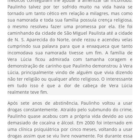
médicos conseguiam lhe ajudar a amenizar tal incômodo.
Paulinho talvez por ter sofrido muito na vida havia se
tornado um tanto cético em relação a milagres, mas como
sua namorada e toda sua família possuía crença religiosa,
o mesmo resolveu fazer uma promessa por ela. Ele foi
caminhando da cidade de São Miguel Paulista até a cidade
de N. S. Aparecida do Norte, onde rezou e acendeu velas
cumprindo sua palavra para que a enxaqueca que tanto
incomodava sua namorada tivesse um fim. A família de
Vera Lúcia ficou admirada com tamanha coragem e
demonstração de carinho que Paulinho demonstrou à Vera
Lúcia, principalmente vindo de alguém que vivia dizendo
não ter religião ou qualquer afeto religioso. O interessante
em tudo isso é que a dor de cabeça de Vera Lúcia
realmente teve fim.
Após sete anos de abstinência, Paulinho voltou a usar
drogas constantemente. Atraído pelo submundo do crime,
Paulinho quase acabou com a própria vida devido ao uso
demasiado de cocaína e álcool. Em 2000 foi internado em
uma clínica psiquiátrica por cinco meses, voltando a usar
drogas assim que se viu livre novamente. Foi durante essa