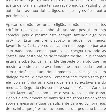
tomassem prejuízos nas mãos de um homem que não
aceita de forma alguma ter sua raça ofendida. Paulinho foi
autuado e assinou dois artigos, um por agressão e outro
por desacato.
Apesar de não ter uma religião, e não aceitar certos
critérios religiosos, Paulinho Dhi Andrade possui um bom
coração, pois o mesmo está sempre fazendo algo pelo
próximo. Está sempre disposto a ajudar os menos
favorecidos. Certa vez eu estava em meu pequeno barraco
sem nada para comer, quando ele chegou trazendo às
costas uma cesta básica de tamanho médio. Seus sapatos
estavam cobertos de lama. Ele despede o garoto que lhe
mostrara onde eu morava dando-lhe uma moeda e entra
sem cerimônias. Cumprimentamo-nos e começamos um
dialogo formal e amistoso. Tomamos café fresco feito por
ele, pois se tinha uma coisa que ele não gostava era do
meu café. Segundo ele, somente sua filha Camila Carolina
sabia fazer café melhor que o seu. Rimos muito disso.
Depois ele foi embora de baixo de uma garoa fina deixando
sobre a mesa uma quantia suficiente para eu comprar gás
de cozinha que já estava acabando e um pequeno bilhete