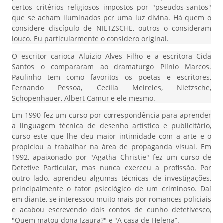
certos critérios religiosos impostos por "pseudos-santos"
que se acham iluminados por uma luz divina. Há quem o
considere discípulo de NIETZSCHE, outros o consideram
louco. Eu particularmente o considero original.
O escritor carioca Aluizio Alves Filho e a escritora Cida
Santos o compararam ao dramaturgo Plínio Marcos.
Paulinho tem como favoritos os poetas e escritores,
Fernando Pessoa, Cecília Meireles, Nietzsche,
Schopenhauer, Albert Camur e ele mesmo.
Em 1990 fez um curso por correspondência para aprender
a linguagem técnica de desenho artístico e publicitário,
curso este que lhe deu maior intimidade com a arte e o
propiciou a trabalhar na área de propaganda visual. Em
1992, apaixonado por "Agatha Christie" fez um curso de
Detetive Particular, mas nunca exerceu a profissão. Por
outro lado, aprendeu algumas técnicas de investigações,
principalmente o fator psicológico de um criminoso. Daí
em diante, se interessou muito mais por romances policiais
e acabou escrevendo dois contos de cunho detetivesco,
"Quem matou dona Izaura?" e "A casa de Helena”.