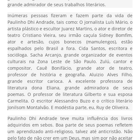
grande admirador de seus trabalhos literários.
Inúmeras pessoas fizeram e fazem parte da vida de
Paulinho Dhi Andrade, tais como: O jornalista Luís Mário, o
artista plástico e escultor Juarez Martins, o ator e diretor de
teatro Cristiano Vieira, seu irmão caçula Sidney Bomfim,
ator e artesão, cujos bonecos (mamulengos), estão
espalhados pelo Brasil a fora. Cida Santos, escritora e
socióloga. Sacha Arcanjo, grande organizador de eventos
culturais na Zona Leste de São Paulo. Zulú, cantor e
compositor, Cauê Bonifácio, grande ator de teatro,
professor de história e geografia. Aluizio Alves Filho,
grande escritor carioca. A excelente professora de
literatura dona Eliana, grande admiradora de seus
poemas. O professor de literatura Gilberto e sua esposa
Carmelita. O escritor Alessandro Buzo e o crítico literário
Jonilsom Montalvão. E modéstia parte, eu, Ruy de Oliveira.
Paulinho Dhi Andrade teve muita influência dos livros
adquiridos em sebos. Boa parte de seus poemas refletem
um aprendizado anti-religioso, talvez até anticristão. Não
pelo fato de não crer em um Deus, mas sim por não aceitar