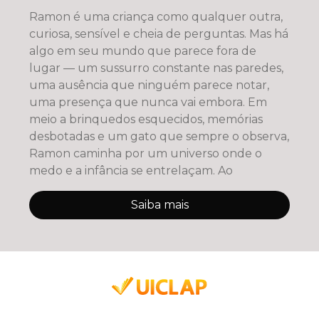
Ramon é uma criança como qualquer outra,
curiosa, sensível e cheia de perguntas. Mas há
algo em seu mundo que parece fora de
lugar — um sussurro constante nas paredes,
uma ausência que ninguém parece notar,
uma presença que nunca vai embora. Em
meio a brinquedos esquecidos, memórias
desbotadas e um gato que sempre o observa,
Ramon caminha por um universo onde o
medo e a infância se entrelaçam. Ao
Saiba mais