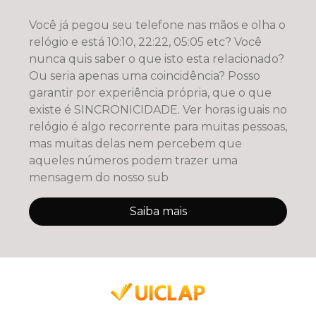
Você já pegou seu telefone nas mãos e olha o
relógio e está 10:10, 22:22, 05:05 etc? Você
nunca quis saber o que isto esta relacionado?
Ou seria apenas uma coincidência? Posso
garantir por experiência própria, que o que
existe é SINCRONICIDADE. Ver horas iguais no
relógio é algo recorrente para muitas pessoas,
mas muitas delas nem percebem que
aqueles números podem trazer uma
mensagem do nosso sub
Saiba mais