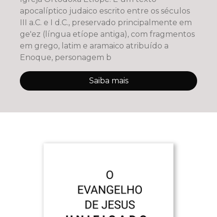
apocalíptico judaico escrito entre os séculos
III a.C. e I d.C., preservado principalmente em
ge'ez (língua etíope antiga), com fragmentos
em grego, latim e aramaico atribuído a
Enoque, personagem b
Saiba mais