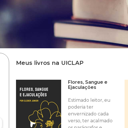
Meus livros na UICLAP
Flores, Sangue e
Ejaculações
Estimado leitor, eu
poderia ter
envernizado cada
verso, ter acalmado
os parágrafos e