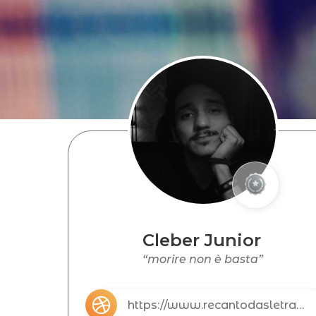
Cleber Junior
“morire non è basta”
https://www.recantodasletras.com.br/autores/cleberjunior