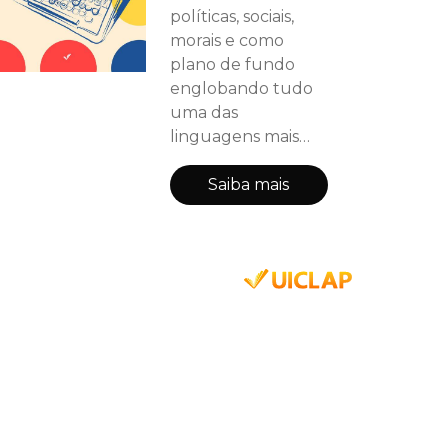
políticas, sociais,
morais e como
plano de fundo
englobando tudo
uma das
linguagens mais
potentes: o amor. O
amor subversivo,
Saiba mais
colérico, pacífico,
transgressor. O
amor ao outro, aos
próprios demônios,
ao simples e
cotidiano. O amor à
sociedade, ao país e
ao ato de escrever.
Não é preciso de
muitos truques