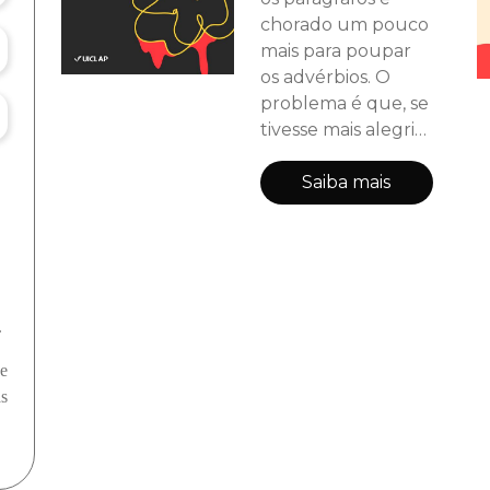
chorado um pouco
mais para poupar
os advérbios. O
problema é que, se
tivesse mais alegria
do que a própria
palavra, já não seria
Saiba mais
eu nessas folhas.
Nesta publicação,
contos e poemas
são o resultado
amargo que vos
.
trago. "(...) quantas
piscadas de olhos o
de
homem deu até
as
perceber a própria
extinção? de regras
para se