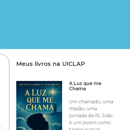
Meus livros na UICLAP
A Luz que me
Chama
Um chamado, uma
missão, uma
jornada de fé. João
é um jovem como
tantos outros