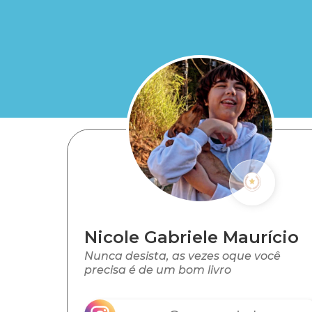
Nicole Gabriele Maurício
Nunca desista, as vezes oque você
precisa é de um bom livro