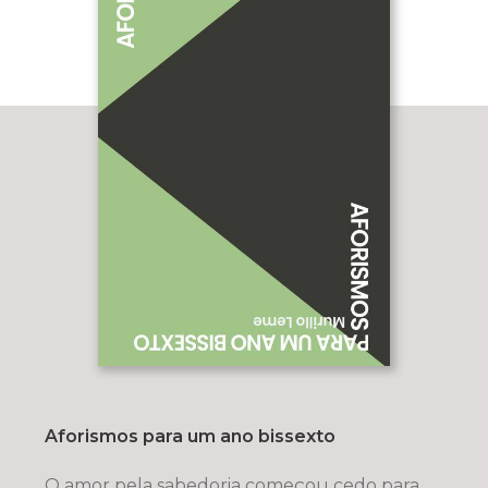
Aforismos para um ano bissexto
O amor pela sabedoria começou cedo para