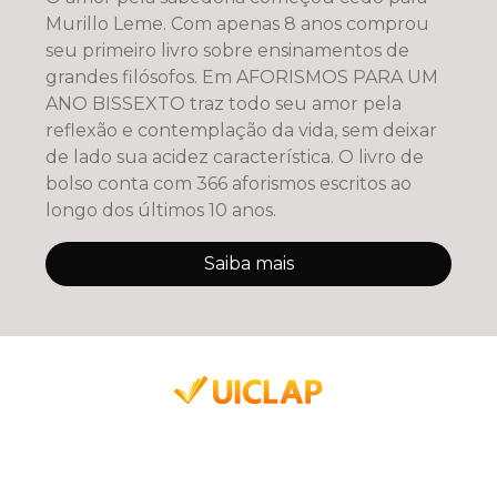
Murillo Leme. Com apenas 8 anos comprou
seu primeiro livro sobre ensinamentos de
grandes filósofos. Em AFORISMOS PARA UM
ANO BISSEXTO traz todo seu amor pela
reflexão e contemplação da vida, sem deixar
de lado sua acidez característica. O livro de
bolso conta com 366 aforismos escritos ao
longo dos últimos 10 anos.
Saiba mais