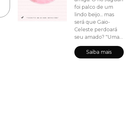
foi palco de um
lindo beijo... mas
será que Gaio-
Celeste perdoará
seu amado? "Uma
canção de amor" é
um compilado de
Saiba mais
poesias sobre o
amor genuíno,
compassivo e doce.