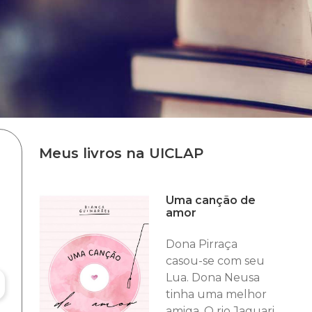
Meus livros na UICLAP
Uma canção de
amor
Dona Pirraça
casou-se com seu
Lua. Dona Neusa
tinha uma melhor
amiga. O rio Jaguari