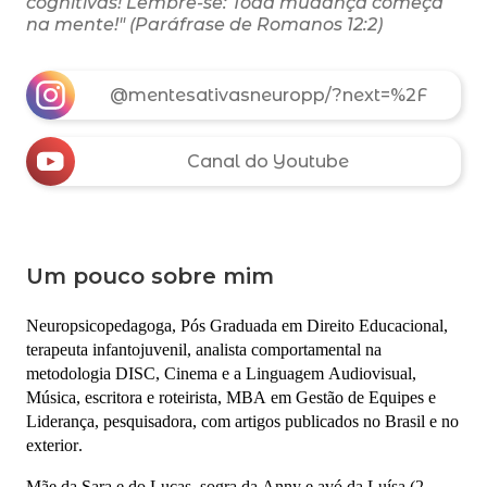
cognitivas! Lembre-se: Toda mudança começa
na mente!" (Paráfrase de Romanos 12:2)
@mentesativasneuropp/?next=%2F
Canal do Youtube
Um pouco sobre mim
Neuropsicopedagoga, Pós Graduada em Direito Educacional,
terapeuta infantojuvenil, analista comportamental na
metodologia DISC, Cinema e a Linguagem Audiovisual,
Música, escritora e roteirista, MBA em Gestão de Equipes e
Liderança, pesquisadora, com artigos publicados no Brasil e no
exterior.
Mãe da Sara e do Lucas, sogra da Anny e avó da Luísa (2