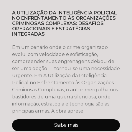
A UTILIZAÇÃO DA INTELIGÊNCIA POLICIAL
NO ENFRENTAMENTO ÀS ORGANIZAÇÕES
CRIMINOSAS COMPLEXAS: DESAFIOS
OPERACIONAIS E ESTRATÉGIAS
INTEGRADAS
Em um cenário onde o crime organizado
evolui com velocidade e sofisticação,
compreender suas engrenagens deixou de
ser uma opção — tornou-se uma necessidade
urgente. Em A Utilização da Inteligência
Policial no Enfrentamento às Organizações
Criminosas Complexas, o autor mergulha nos
bastidores de uma guerra silenciosa, onde
informação, estratégia e tecnologia são as
principais armas. A obra aprese
Saiba mais