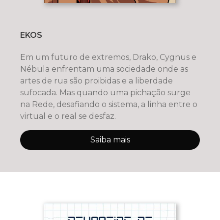
EKOS
Em um futuro de extremos, Drako, Cygnus e
Nébula enfrentam uma sociedade onde as
artes de rua são proibidas e a liberdade
sufocada. Mas quando uma pichação surge
na Rede, desafiando o sistema, a linha entre o
virtual e o real se desfaz.
Saiba mais