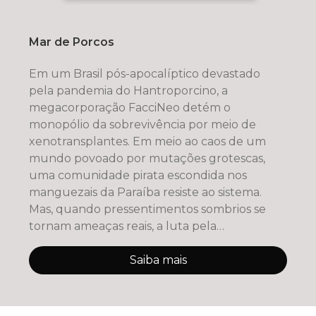
Mar de Porcos
Em um Brasil pós-apocalíptico devastado
pela pandemia do Hantroporcino, a
megacorporação FacciNeo detém o
monopólio da sobrevivência por meio de
xenotransplantes. Em meio ao caos de um
mundo povoado por mutações grotescas,
uma comunidade pirata escondida nos
manguezais da Paraíba resiste ao sistema.
Mas, quando pressentimentos sombrios se
tornam ameaças reais, a luta pela
sobrevivência vira uma gu
Saiba mais