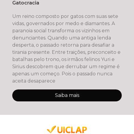
Gatocracia
Um reino composto por gatos com suas sete
vidas, governados por medo e diamantes. A
paranoia social transforma os vizinhos em
denunciantes. Quando uma antiga lenda
desperta, o passado retorna para desafiar a
tirania presente. Entre traições, preconceito e
batalhas pelo trono, os irmãos felinos Yuri e
Sirius descobrem que derrubar um regime é
apenas um começo. Pois o passado nunca
aceita desaparece
Saiba mais