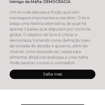
Inimigo da Máfia: DEMOCRACIA
Um livro de distopia e ficção que tem
mensagens importantes a nos dizer. O livro
passa uma história alternativa, da qual há
apenas 3 países que disputam por controle
global. O objetivo do livro é criticar a
democracia, tomando como definição meio
de tomada de decisão e governo, além de
mostrar como ela pode ser usada para
alimentar ditaduras análogas a uma máfia.
Pode parecer curioso e contraditór
Saiba mais