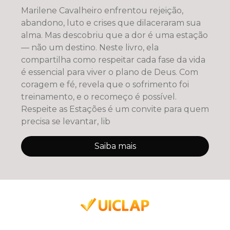
Marilene Cavalheiro enfrentou rejeição,
abandono, luto e crises que dilaceraram sua
alma. Mas descobriu que a dor é uma estação
— não um destino. Neste livro, ela
compartilha como respeitar cada fase da vida
é essencial para viver o plano de Deus. Com
coragem e fé, revela que o sofrimento foi
treinamento, e o recomeço é possível.
Respeite as Estações é um convite para quem
precisa se levantar, lib
Saiba mais