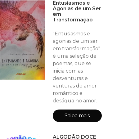
Entusiasmos e
estava
Agonias de um Ser
abandonado.
em
Transformação
"Entusiasmos e
agonias de um ser
em transformação"
é uma seleção de
poemas, que se
inicia com as
desventuras e
venturas do amor
romântico e
deságua no amor
próprio e
entusiasmo pela
Saiba mais
vida. Este é o
primeiro livro de
ALGODÃO DOCE
poemas de Mariana