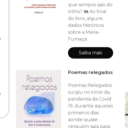
que sempre saio do
trilho? 🚂 Ao final
do livro, alguns
dados históricos
sobre a Maria-
Fumaça.
e
Saiba mais
Poemas relegados
Poemas Relegados
surgiu no início da
r
pandemia da Covid
19, durante aqueles
primeiros dias
aonde quase
ninguém saía para