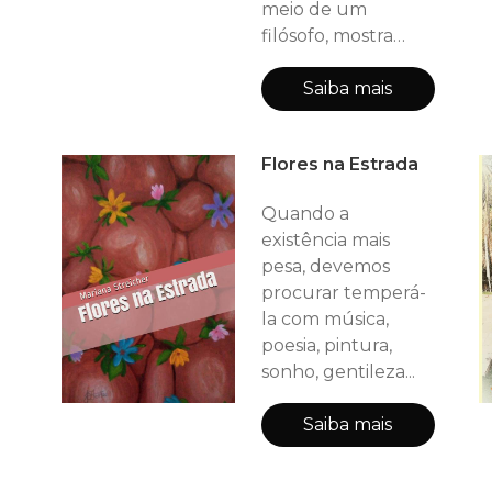
meio de um
filósofo, mostra
uma parte da
história da filosofia.
Saiba mais
Os temas foram
escolhidos por
Flores na Estrada
fazerem parte da
vida de muitos de
Quando a
nós. Entre eles: a
existência mais
angústia, o
pesa, devemos
autoconhecimento,
procurar temperá-
a felicidade, as
la com música,
virtudes, a
poesia, pintura,
ansiedade, a
sonho, gentileza...
solidão, a condução
do pensamento...
Saiba mais
Na ilustração da
capa,