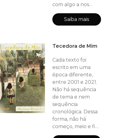
com algo a nos
ensinar. O livro é
dividido em 3
Saiba mais
partes: I- O Uni Ou
a luz, a alegria, a
paz, o bom ânimo, a
Tecedora de Mim
energia, a fé... II- O
Verso Ou a tristeza,
Cada texto foi
desespero, apatia,
escrito em uma
confusão, medo...
época diferente,
III- para além da
entre 2001 e 2021.
divisão Ou o
Não há sequência
equilíbrio
de tema e nem
sequência
cronológica. Dessa
forma, não há
começo, meio e fim.
Cada texto é inteiro