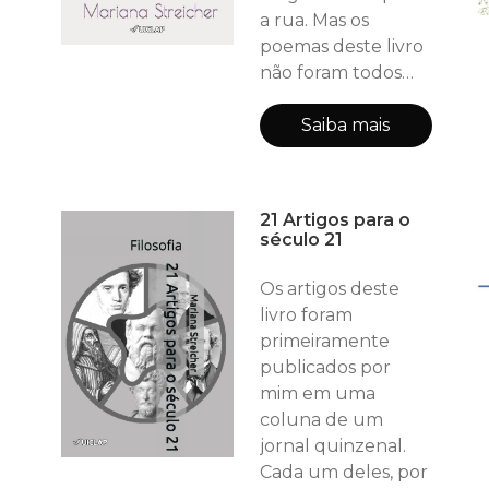
a rua. Mas os
poemas deste livro
não foram todos
escritos durante a
quarentena. Parte
Saiba mais
deles são
anteriores... só que
trazem algo em
21 Artigos para o
comum com ela: a
século 21
espera! A espera de
poema que queria
Os artigos deste
se tornar livro, mas
livro foram
que foi sendo
primeiramente
deixado de lado,
publicados por
até que enfim, o
mim em uma
seu dia chegou e
coluna de um
livr
jornal quinzenal.
Cada um deles, por