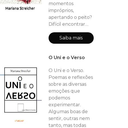
momentos
impróprios,
apertando o peito?
Difícil encontrar
quem o gosta de
sentir. Fácil achar
Saiba mais
quem daria muita
coisa para nunca
O Uni e o Verso
mais o
experimentar. Em
O Uni e o Verso.
"Ciúme. Que bicho
Poemas e reflexões
é esse?" sigo a ideia
sobre as diversas
de que quando
emoções que
conhecemos um
podemos
pouco sobre algo,
experimentar.
esse algo pode
Algumas boas de
perder o poder
sentir, outras nem
sobre nós. Inicio o
tanto, mas todas
livro