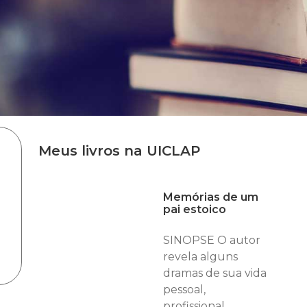
Meus livros na UICLAP
Memórias de um
pai estoico
SINOPSE O autor
revela alguns
dramas de sua vida
pessoal,
profissional,