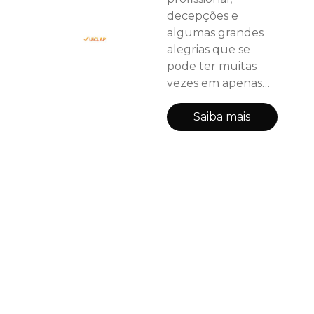
decepções e
algumas grandes
alegrias que se
pode ter muitas
vezes em apenas
possuir um simples
animal de
Saiba mais
estimação.
Descreve a dor de
um amigo pelo
afastamento do
filho causado por
uma “pandemia”,
como ele chama
metaforicamente e
o quanto a amizade
entre eles foi
importante