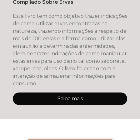
Compilado Sobre Ervas
Este livro tem como objetivo trazer indicações
de como utilizar ervas encontradas na
natureza, trazendo informações a respeito de
mais de 100 ervas e a forma como utilizar elas
em auxilio a determinadas enfermidades,
alem de trazer indicações de como manipular
estas ervas para uso diario tal como sabonete,
xarope, cha, oleos. O livro foi criado com a
intenção de armazenar informações para
consumo
Saiba mais