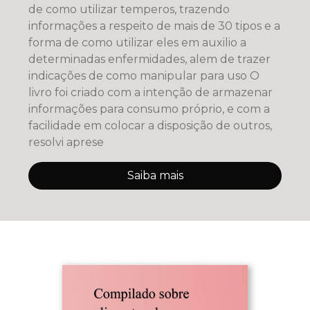
de como utilizar temperos, trazendo
informações a respeito de mais de 30 tipos e a
forma de como utilizar eles em auxilio a
determinadas enfermidades, alem de trazer
indicações de como manipular para uso O
livro foi criado com a intenção de armazenar
informações para consumo próprio, e com a
facilidade em colocar a disposição de outros,
resolvi aprese
Saiba mais