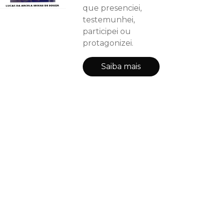
que presenciei,
testemunhei,
participei ou
protagonizei.
Saiba mais