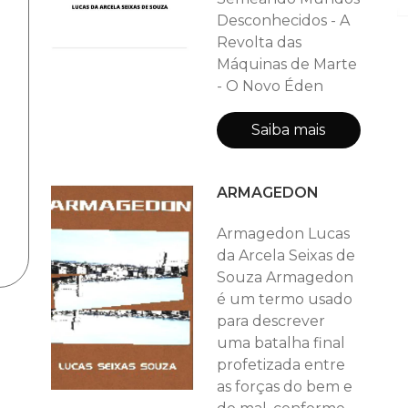
Desconhecidos - A
Revolta das
Máquinas de Marte
- O Novo Éden
Saiba mais
ARMAGEDON
Armagedon Lucas
da Arcela Seixas de
Souza Armagedon
é um termo usado
para descrever
uma batalha final
profetizada entre
as forças do bem e