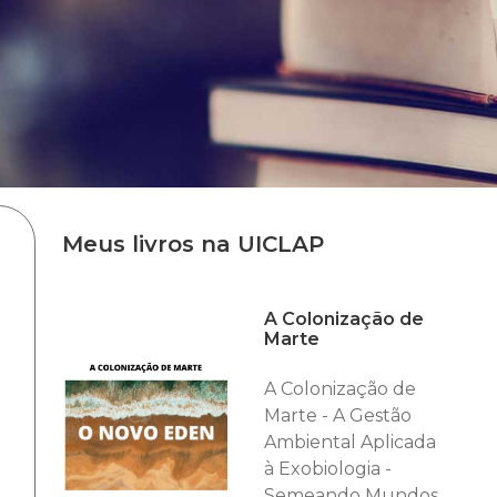
Meus livros na UICLAP
A Colonização de
Marte
A Colonização de
Marte - A Gestão
Ambiental Aplicada
à Exobiologia -
Semeando Mundos