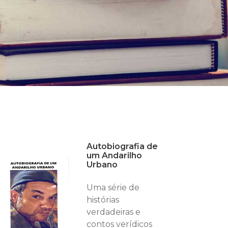
Autobiografia de
um Andarilho
Urbano
Uma série de
histórias
verdadeiras e
contos verídicos