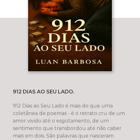
912 DIAS AO SEU LADO.
912 Dias ao Seu Lado é mais do que uma
coletânea de poemas - é o retrato cru de um
amor vivido até o esgotamento, de um
sentimento que transbordou até não caber
mais em dois. São palavras que nasceram