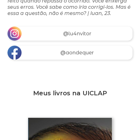
feito quando repassa o ocorrido. Você enxerga
seus erros. Você sabe como iria corrigi-los. Mas é
essa a questão, não é mesmo? | luan, 23.
@lu4nvitor
@aondequer
Meus livros na UICLAP