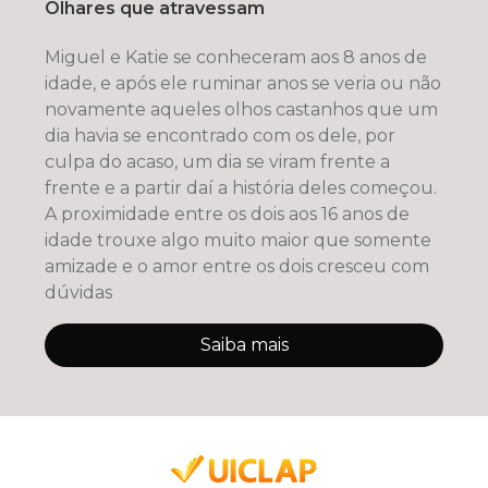
Olhares que atravessam
Miguel e Katie se conheceram aos 8 anos de
idade, e após ele ruminar anos se veria ou não
novamente aqueles olhos castanhos que um
dia havia se encontrado com os dele, por
culpa do acaso, um dia se viram frente a
frente e a partir daí a história deles começou.
A proximidade entre os dois aos 16 anos de
idade trouxe algo muito maior que somente
amizade e o amor entre os dois cresceu com
dúvidas
Saiba mais