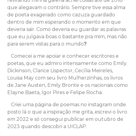
revirando minha galeria achei coisas até de 2018
que alegavam o contrário. Sempre tive essa alma
de poeta exagerado como cazuza guardado
dentro de mim esperando o momento em que
deveria sair. Como deveria eu guardar as palavras
que eu julgava boas o bastante pra mim, mas não
para serem vistas para o mundo
?
Comecei a me apoiar e conhecer escritores e
poetas, que eu admiro intensamente como Emily
Dickinson, Clarice Lispector, Cecília Meireles,
Louisa May com seu livro Mulherzinhas, os livros
de Jane Austen, Emily Bronte e os nacionais como
Elayne Baeta, Igor Pires e Felipe Rocha.
Criei uma página de poemas no instagram onde
posto lá o que a inspiração me grita, escrevi o livro
em 2022 e só consegui publicar em outubro de
2023 quando descobri a UICLAP.