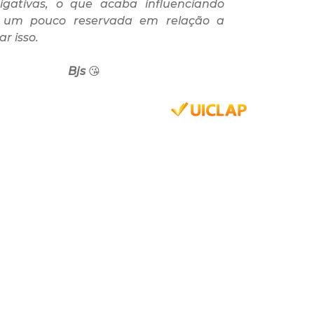
igativas, o que acaba influenciando
i um pouco reservada em relação a
r isso.
js
😘