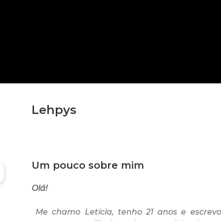
Lehpys
Um pouco sobre mim
Olá!
Me chamo Letícia, tenho 21 anos e escrevo