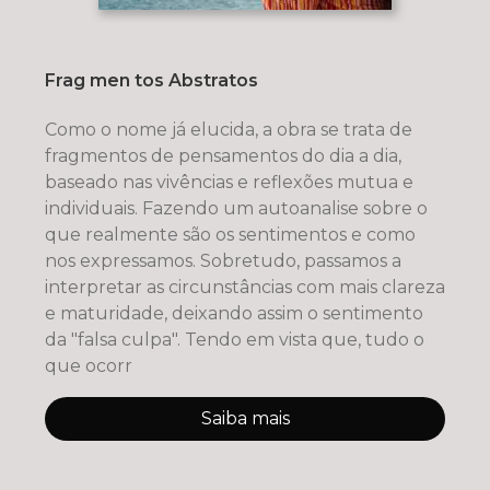
Frag men tos Abstratos
Como o nome já elucida, a obra se trata de
fragmentos de pensamentos do dia a dia,
baseado nas vivências e reflexões mutua e
individuais. Fazendo um autoanalise sobre o
que realmente são os sentimentos e como
nos expressamos. Sobretudo, passamos a
interpretar as circunstâncias com mais clareza
e maturidade, deixando assim o sentimento
da "falsa culpa". Tendo em vista que, tudo o
que ocorr
Saiba mais