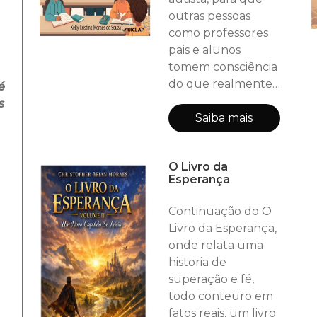
outras pessoas
como professores
pais e alunos
tomem consciência
do que realmente
é
é este mundo
s
mágico e
Saiba mais
maravilhoso. Desejo
a todos uma boa
O Livro da
leitura.
Esperança
Continuação do O
Livro da Esperança,
onde relata uma
historia de
superação e fé,
todo conteuro em
fatos reais, um livro