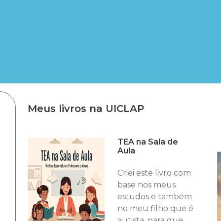
Meus livros na UICLAP
TEA na Sala de
Aula
Criei este livro com
base nos meus
estudos e também
no meu filho que é
autista, para que