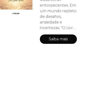
entorpecentes. Em
um mundo repleto
de desafios,
ansiedade e
incertezas, "O Livro
da Esperança"
emerge como um
Saiba mais
farol na escuridão.
Mais do que um
manual de
otimismo, este livro
é uma exploração
profunda sobre a
resiliência da alma
humana. Através
de uma poderosa
combinação de
histórias reais,