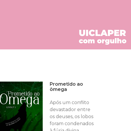
Prometido ao
ômega
Após um conflito
devastador entre
os deuses, os lobos
foram condenados
à fúria divina,