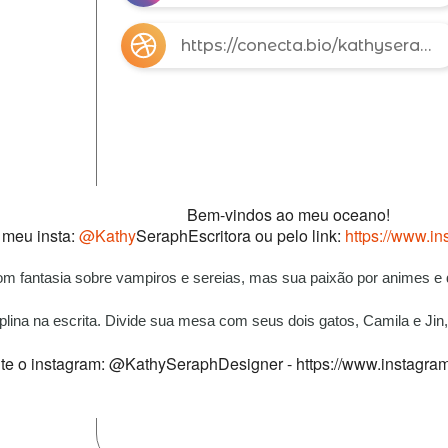
https://conecta.bio/kathyseraph
Bem-vindos ao meu oceano!
meu insta: 
@Kathy
SeraphEscritora ou pelo link: 
https://www.in
m fantasia sobre vampiros e sereias, mas sua paixão por animes e
ciplina na escrita. Divide sua mesa com seus dois gatos, Camila e Ji
ite o instagram: @KathySeraphDesigner - https://www.instagra