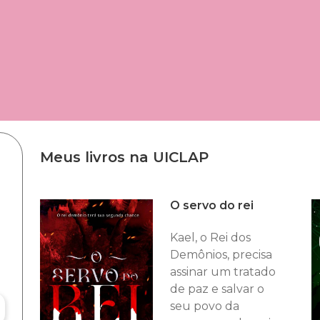
Meus livros na UICLAP
O servo do rei
Kael, o Rei dos
Demônios, precisa
assinar um tratado
de paz e salvar o
seu povo da