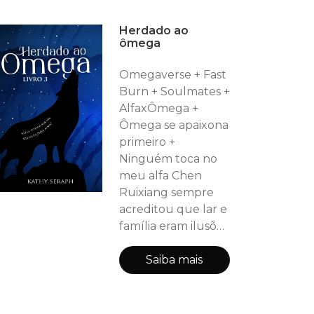
mundo foi dividido,
Herdado ao
com os lobos
ômega
Invernais, os lobos
Estivais. Durante
Omegaverse + Fast
séculos, nenhum
Burn + Soulmates +
lobo pôde
AlfaxÔmega +
sobreviver fora de
Ômega se apaixona
seu território
primeiro +
ancestral. Raykan,
Ninguém toca no
traído por quem
meu alfa Chen
mais confiava,
Ruixiang sempre
acaba ferido e vul
acreditou que lar e
família eram ilusões
distantes, mas a
presença de Apolo
Saiba mais
Lenczak virou seu
mundo de cabeça
para baixo. Apesar