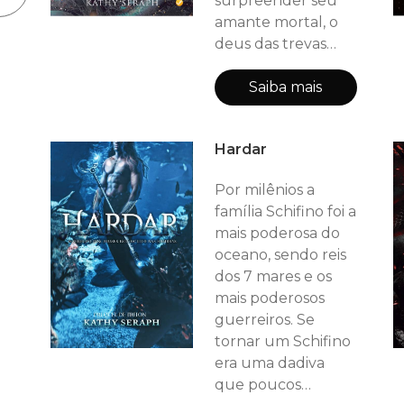
surpreender seu
amante mortal, o
deus das trevas
começa elaborar
um jeito de fugir
Saiba mais
de Hardar para
começar sua
Hardar
surpresa de natal,
algo que os
Por milênios a
Sereianos nunca
família Schifino foi a
tiveram e com suas
mais poderosa do
influências
oceano, sendo reis
humanas, Belial
dos 7 mares e os
começa seu
mais poderosos
trabalho. Agora
guerreiros. Se
basta saber como
tornar um Schifino
será a grande
era uma dadiva
surpresa do famos
que poucos