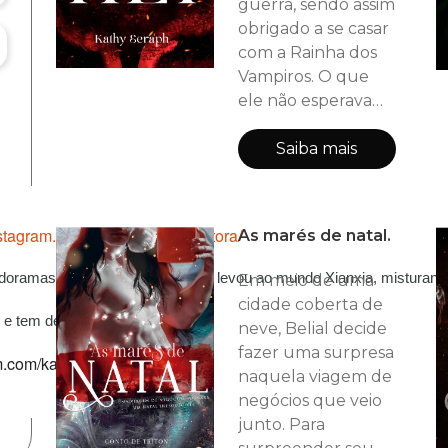
guerra, sendo assim
obrigado a se casar
com a Rainha dos
Vampiros. O que
ele não esperava
era que seu
casamento
Saiba mais
arranjado o pusesse
de frente para
Akaio, escravo da
stagram.com/kathyseraphescritora/
As marés de natal.
rainha e seu antigo
amor. A paixão
 doramas (C-drama e K-drama) a levou ao mundo Xianxia, misturan
Em meio de uma
reacende entre
cidade coberta de
eles, que passam a
n, e tem dez cães em casa.
neve, Belial decide
viver um amor
fazer uma surpresa
m.com/kathyseraphdesigner/
proibido pelas leis.
naquela viagem de
Quando Kael toma
negócios que veio
Akaio para si, ele
junto. Para
pode por