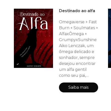
o sobrenome
Destinado ao alfa
Waycheming de
MureOre,
Omegaverse + Fast
colocando um alvo
Burn + Soulmates +
nas costas de um
AlfaxÔmega +
ômega. Ren é a
GrumpyxSunshine
pequena flor
Aiko Lenczak, um
espinhosa surgindo
ômega delicado e
no coração do filho
sonhador, sempre
da rebelião, e para
desejou encontrar
isso, Heyan está
um alfa gentil
dispos
como seu pai,
Raykan. No
entanto, com as
Saiba mais
alianças entre
reinos de lobos se
intensificando, Aiko