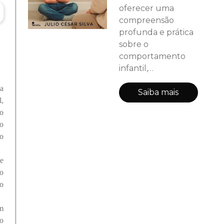
oferecer uma
compreensão
profunda e prática
sobre o
comportamento
infantil,
especialmente nos
ta
momentos em que
Saiba mais
l,
ele parece fugir ao
to
controle. Com base
ão
na psicologia
to
científica, na
experiência
 e
profissional e no
o
olhar compassivo
o
sobre o
desenvolvimento
om
humano, o autor
o