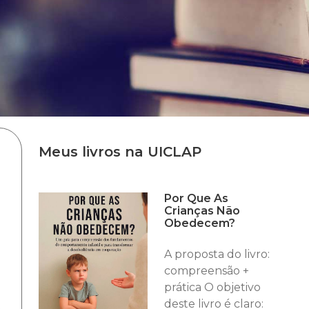
Meus livros na UICLAP
Por Que As
Crianças Não
Obedecem?
A proposta do livro:
m
compreensão +
prática O objetivo
deste livro é claro: