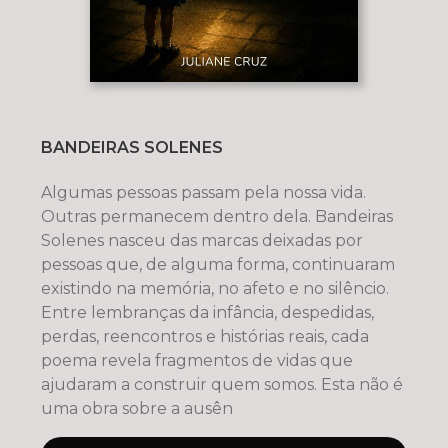
BANDEIRAS SOLENES
Algumas pessoas passam pela nossa vida.
Outras permanecem dentro dela. Bandeiras
Solenes nasceu das marcas deixadas por
pessoas que, de alguma forma, continuaram
existindo na memória, no afeto e no silêncio.
Entre lembranças da infância, despedidas,
perdas, reencontros e histórias reais, cada
poema revela fragmentos de vidas que
ajudaram a construir quem somos. Esta não é
uma obra sobre a ausên