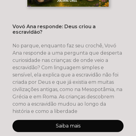
Vovó Ana responde: Deus criou a
escravidão?
No parque, enquanto faz seu crochê, Vovó
Ana responde a uma pergunta que desperta
curiosidade nas crianças: de onde veio a
escravidão? Com linguagem simples e
sensível, ela explica que a escravidão não foi
criada por Deus e que já existia em muitas
civilizações antigas, como na Mesopotâmia, na
Grécia e em Roma. As crianças descobrem
como a escravidão mudou ao longo da
história e como a liberdade
Saiba mais