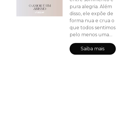
pura alegria. Além
disso, ele expõe de
forma nua e crua o
que todos sentimos
pelo menos uma
vez na vida, e
surpreende
Saiba mais
aqueles que
acham que não há
esperança.