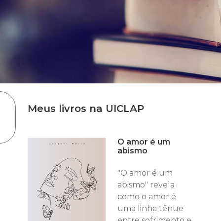
Meus livros na UICLAP
O amor é um
abismo
"O amor é um
abismo" revela
como o amor é
uma linha tênue
entre sofrimento e