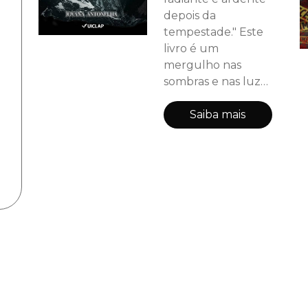
depois da
tempestade." Este
livro é um
mergulho nas
sombras e nas luzes
que habitam a
mente. Por meio de
Saiba mais
versos intensos e
confessionais, a
autora compartilha
sua jornada
enfrentando os
monstrinhos:
metáforas para
angústias, medos e
desafios de saúde
mental que
consomem e