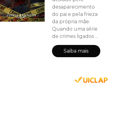
desaparecimento
do pai e pela frieza
da própria mãe.
Quando uma série
de crimes ligados a
um hospital vem à
tona, ela percebe
Saiba mais
que sua história
pessoal está
perigosamente
conectada àquela
investigação. Ao
lado de Lucas e de
sua melhor amiga,
Bia, Clara mergulha
em uma trama de
segredos familiares,
manipulação e