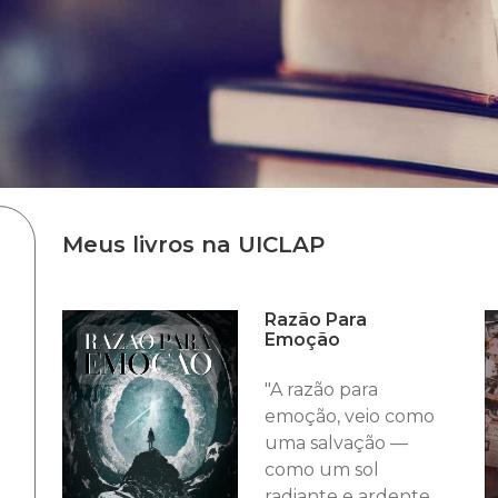
Meus livros na UICLAP
Razão Para
Emoção
"A razão para
emoção, veio como
uma salvação —
como um sol
radiante e ardente