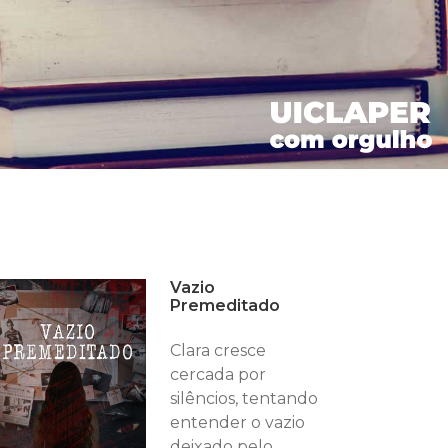
Vazio
Premeditado
Clara cresce
cercada por
silêncios, tentando
entender o vazio
deixado pelo